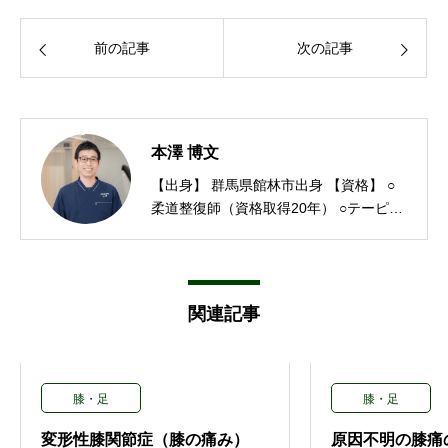
前の記事
次の記事
本澤 博文
【出身】 群馬県館林市出身 【資格】 ○
柔道整復師（資格取得20年） ○テーピン
グトレーナー ○エマージェンシーケア等
【経歴】 東京都内の整形外科勤務 東京
都内で分院長を経験 本沢整骨院を開業
太田市に分院、おおた中央接骨院を開業
関連記事
【コメント】 地域の皆様に頼りにされる
よう、スタッフ一人一人をまとめ上げチ
ームとして本沢整骨院があなたの問題を
解決できるお手伝いが出来るよう、励ん
膝・足
膝・足
でまいります。
変形性膝関節症（膝の痛み）
原因不明の膝痛