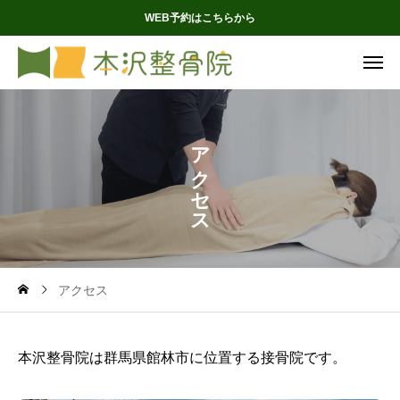
WEB予約はこちらから
ア
ク
セ
ス
アクセス
本沢整骨院は群馬県館林市に位置する接骨院です。