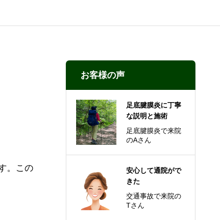
お客様の声
足底腱膜炎に丁寧
な説明と施術
足底腱膜炎で来院
のAさん
す。この
安心して通院がで
きた
交通事故で来院の
Tさん