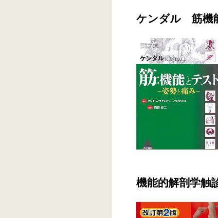
ケンダル 筋機
機能的解剖学触