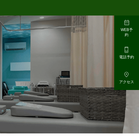

WEB予
約

電話予約

アクセス