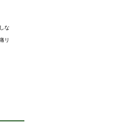
しな
痛リ