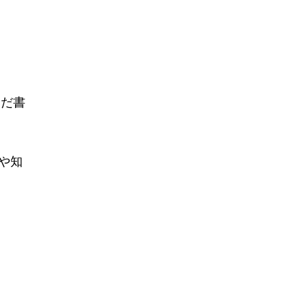
んだ書
や知